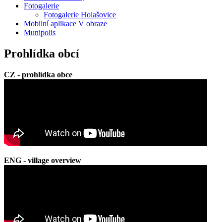
Fotogalerie
Fotogalerie Holašovice
Mobilní aplikace V obraze
Munipolis
Prohlídka obcí
CZ - prohlídka obce
ENG - village overview