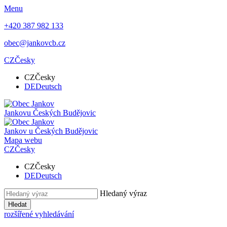
Menu
+420 387 982 133
obec@jankovcb.cz
CZ
Česky
CZ
Česky
DE
Deutsch
Jankov
u Českých Budějovic
Jankov
u Českých Budějovic
Mapa webu
CZ
Česky
CZ
Česky
DE
Deutsch
Hledaný výraz
Hledat
rozšířené vyhledávání