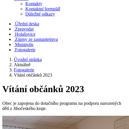
Kontakty
Kontaktní formulář
Důležité odkazy
Úřední deska
Zpravodaj
Holašovice
Zápisy ze zastupitelstva
Munipolis
Fotogalerie
Úvodní stránka
Aktuálně
Fotogalerie
Vítání občánků 2023
Vítání občánků 2023
Obec je zapojena do dotačního programu na podporu narozených
dětí z Jihočeského kraje.