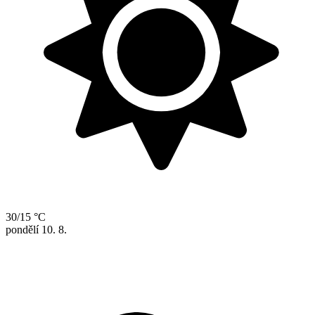
30/15 °C
pondělí
10. 8.