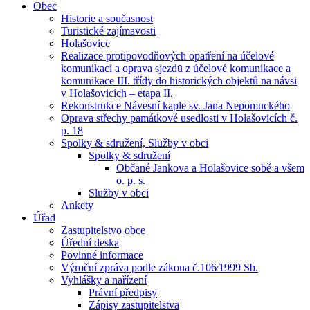
Obec
Historie a současnost
Turistické zajímavosti
Holašovice
Realizace protipovodňových opatření na účelové
komunikaci a oprava sjezdů z účelové komunikace a
komunikace III. třídy do historických objektů na návsi
v Holašovicích – etapa II.
Rekonstrukce Návesní kaple sv. Jana Nepomuckého
Oprava střechy památkové usedlosti v Holašovicích č.
p. 18
Spolky & sdružení, Služby v obci
Spolky & sdružení
Občané Jankova a Holašovice sobě a všem
o. p. s.
Služby v obci
Ankety
Úřad
Zastupitelstvo obce
Úřední deska
Povinné informace
Výroční zpráva podle zákona č.106⁄1999 Sb.
Vyhlášky a nařízení
Právní předpisy
Zápisy zastupitelstva