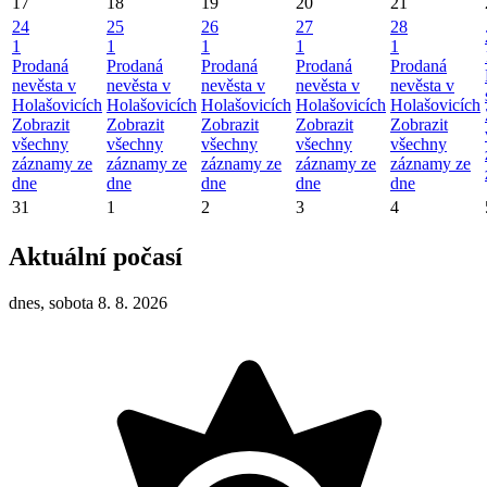
17
18
19
20
21
24
25
26
27
28
1
1
1
1
1
Prodaná
Prodaná
Prodaná
Prodaná
Prodaná
nevěsta v
nevěsta v
nevěsta v
nevěsta v
nevěsta v
Holašovicích
Holašovicích
Holašovicích
Holašovicích
Holašovicích
Zobrazit
Zobrazit
Zobrazit
Zobrazit
Zobrazit
všechny
všechny
všechny
všechny
všechny
záznamy ze
záznamy ze
záznamy ze
záznamy ze
záznamy ze
dne
dne
dne
dne
dne
31
1
2
3
4
Aktuální počasí
dnes, sobota 8. 8. 2026