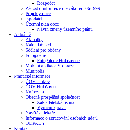
Rozpočet
Žádost o informace dle zákona 106⁄1999
Projekty obce
e-podatelna
Územní plán obce
Návrh změny územního plánu
Aktuálně
Aktuality
Kalendář akcí
Sdělení pro občany
Fotogalerie
Fotogalerie Holašovice
Mobilní aplikace V obraze
Munipolis
Praktické informace
ČOV Jankov
ČOV Holašovice
Knihovna
Obecně prospěšná společnost
Zakladatelská listina
Výroční zpráva
Návštěva lékaře
Informace o zpracování osobních údajů
ODPADY
Kontakt