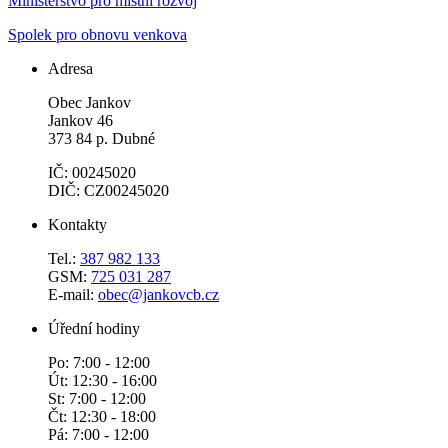
Ministerstvo pro místní rozvoj
Spolek pro obnovu venkova
Adresa
Obec Jankov
Jankov 46
373 84 p. Dubné
IČ: 00245020
DIČ: CZ00245020
Kontakty
Tel.:
387 982 133
GSM:
725 031 287
E-mail:
obec@jankovcb.cz
Úřední hodiny
Po: 7:00 - 12:00
Út: 12:30 - 16:00
St: 7:00 - 12:00
Čt: 12:30 - 18:00
Pá: 7:00 - 12:00