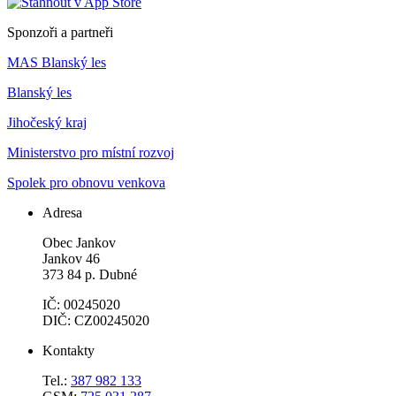
Sponzoři a partneři
MAS Blanský les
Blanský les
Jihočeský kraj
Ministerstvo pro místní rozvoj
Spolek pro obnovu venkova
Adresa
Obec Jankov
Jankov 46
373 84 p. Dubné
IČ: 00245020
DIČ: CZ00245020
Kontakty
Tel.:
387 982 133