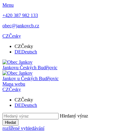
Menu
+420 387 982 133
obec@jankovcb.cz
CZ
Česky
CZ
Česky
DE
Deutsch
Jankov
u Českých Budějovic
Jankov
u Českých Budějovic
Mapa webu
CZ
Česky
CZ
Česky
DE
Deutsch
Hledaný výraz
Hledat
rozšířené vyhledávání