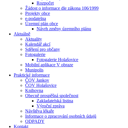
Rozpočet
Žádost o informace dle zákona 106⁄1999
Projekty obce
e-podatelna
Územní plán obce
Návrh změny územního plánu
Aktuálně
Aktuality
Kalendář akcí
Sdělení pro občany
Fotogalerie
Fotogalerie Holašovice
Mobilní aplikace V obraze
Munipolis
Praktické informace
ČOV Jankov
ČOV Holašovice
Knihovna
Obecně prospěšná společnost
Zakladatelská listina
Výroční zpráva
Návštěva lékaře
Informace o zpracování osobních údajů
ODPADY
Kontakt