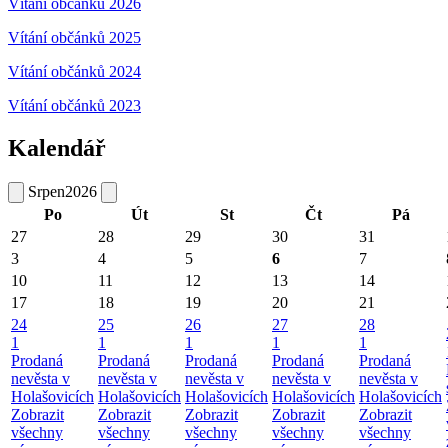
Vítání občánků 2026
Vítání občánků 2025
Vítání občánků 2024
Vítání občánků 2023
Kalendář
Srpen
2026
Po
Út
St
Čt
Pá
27
28
29
30
31
3
4
5
6
7
10
11
12
13
14
17
18
19
20
21
24
25
26
27
28
1
1
1
1
1
Prodaná
Prodaná
Prodaná
Prodaná
Prodaná
nevěsta v
nevěsta v
nevěsta v
nevěsta v
nevěsta v
Holašovicích
Holašovicích
Holašovicích
Holašovicích
Holašovicích
Zobrazit
Zobrazit
Zobrazit
Zobrazit
Zobrazit
všechny
všechny
všechny
všechny
všechny