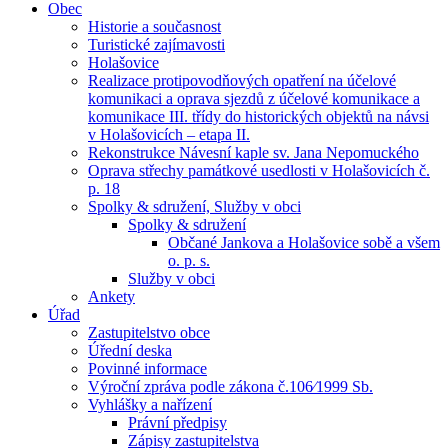
Obec
Historie a současnost
Turistické zajímavosti
Holašovice
Realizace protipovodňových opatření na účelové
komunikaci a oprava sjezdů z účelové komunikace a
komunikace III. třídy do historických objektů na návsi
v Holašovicích – etapa II.
Rekonstrukce Návesní kaple sv. Jana Nepomuckého
Oprava střechy památkové usedlosti v Holašovicích č.
p. 18
Spolky & sdružení, Služby v obci
Spolky & sdružení
Občané Jankova a Holašovice sobě a všem
o. p. s.
Služby v obci
Ankety
Úřad
Zastupitelstvo obce
Úřední deska
Povinné informace
Výroční zpráva podle zákona č.106⁄1999 Sb.
Vyhlášky a nařízení
Právní předpisy
Zápisy zastupitelstva