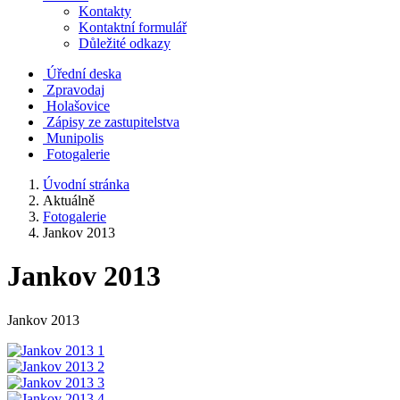
Kontakty
Kontaktní formulář
Důležité odkazy
Úřední deska
Zpravodaj
Holašovice
Zápisy ze zastupitelstva
Munipolis
Fotogalerie
Úvodní stránka
Aktuálně
Fotogalerie
Jankov 2013
Jankov 2013
Jankov 2013