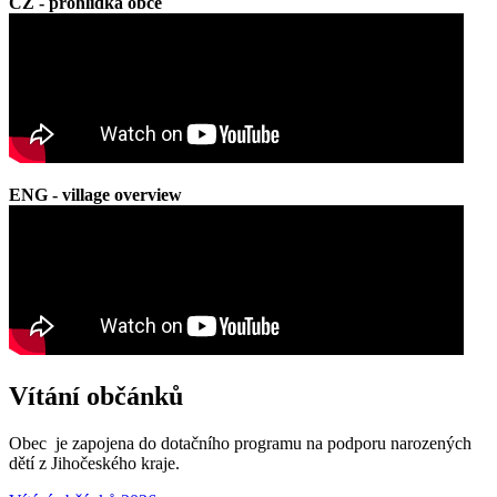
CZ - prohlídka obce
ENG - village overview
Vítání občánků
Obec je zapojena do dotačního programu na podporu narozených
dětí z Jihočeského kraje.