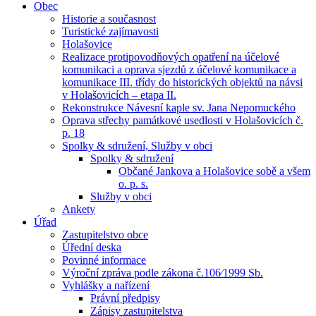
Obec
Historie a současnost
Turistické zajímavosti
Holašovice
Realizace protipovodňových opatření na účelové
komunikaci a oprava sjezdů z účelové komunikace a
komunikace III. třídy do historických objektů na návsi
v Holašovicích – etapa II.
Rekonstrukce Návesní kaple sv. Jana Nepomuckého
Oprava střechy památkové usedlosti v Holašovicích č.
p. 18
Spolky & sdružení, Služby v obci
Spolky & sdružení
Občané Jankova a Holašovice sobě a všem
o. p. s.
Služby v obci
Ankety
Úřad
Zastupitelstvo obce
Úřední deska
Povinné informace
Výroční zpráva podle zákona č.106⁄1999 Sb.
Vyhlášky a nařízení
Právní předpisy
Zápisy zastupitelstva