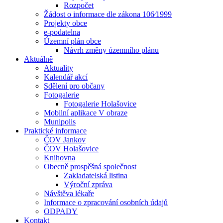
Rozpočet
Žádost o informace dle zákona 106⁄1999
Projekty obce
e-podatelna
Územní plán obce
Návrh změny územního plánu
Aktuálně
Aktuality
Kalendář akcí
Sdělení pro občany
Fotogalerie
Fotogalerie Holašovice
Mobilní aplikace V obraze
Munipolis
Praktické informace
ČOV Jankov
ČOV Holašovice
Knihovna
Obecně prospěšná společnost
Zakladatelská listina
Výroční zpráva
Návštěva lékaře
Informace o zpracování osobních údajů
ODPADY
Kontakt