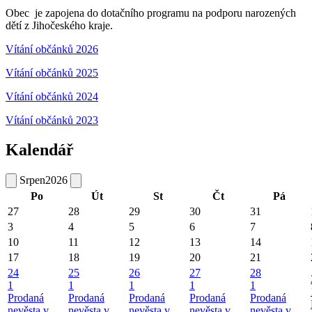
Obec je zapojena do dotačního programu na podporu narozených
dětí z Jihočeského kraje.
Vítání občánků 2026
Vítání občánků 2025
Vítání občánků 2024
Vítání občánků 2023
Kalendář
Srpen
2026
Po
Út
St
Čt
Pá
27
28
29
30
31
3
4
5
6
7
10
11
12
13
14
17
18
19
20
21
24
25
26
27
28
1
1
1
1
1
Prodaná
Prodaná
Prodaná
Prodaná
Prodaná
nevěsta v
nevěsta v
nevěsta v
nevěsta v
nevěsta v