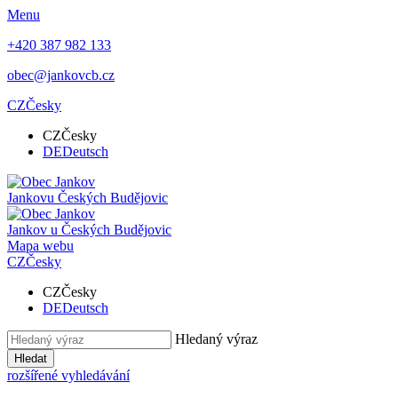
Menu
+420 387 982 133
obec@jankovcb.cz
CZ
Česky
CZ
Česky
DE
Deutsch
Jankov
u Českých Budějovic
Jankov
u Českých Budějovic
Mapa webu
CZ
Česky
CZ
Česky
DE
Deutsch
Hledaný výraz
Hledat
rozšířené vyhledávání